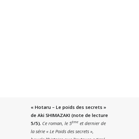
BY
JACQUES OULD AOUDIA
|
12 MINUTES
Recherche
« Hotaru – Le poids des secrets »
de Aki SHIMAZAKI (note de lecture
ème
5/5).
Ce roman, le 5
et dernier de
la série « Le Poids des secrets »,