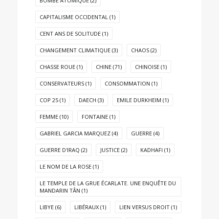
BOMBE ATOMIQUE
(2)
CAPITALISME OCCIDENTAL
(1)
CENT ANS DE SOLITUDE
(1)
CHANGEMENT CLIMATIQUE
(3)
CHAOS
(2)
CHASSE ROUE
(1)
CHINE
(71)
CHINOISE
(1)
CONSERVATEURS
(1)
CONSOMMATION
(1)
COP 25
(1)
DAECH
(3)
EMILE DURKHEIM
(1)
FEMME
(10)
FONTAINE
(1)
GABRIEL GARCIA MARQUEZ
(4)
GUERRE
(4)
GUERRE D'IRAQ
(2)
JUSTICE
(2)
KADHAFI
(1)
LE NOM DE LA ROSE
(1)
LE TEMPLE DE LA GRUE ÉCARLATE. UNE ENQUÊTE DU
MANDARIN TÂN
(1)
LIBYE
(6)
LIBÉRAUX
(1)
LIEN VERSUS DROIT
(1)