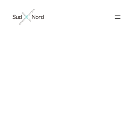
Tous
Articles de fond
Histoires de développement
Géopolitique
Notes de lecture
Textes d’humeur
Nagasaki 1945
Textes personnels
Textes inclassables
Textes publiés par ailleurs
ARTICLES /
Textes traduits | Translations
Villes du Monde
Maroc
France
Ile de France
Paris
Collections