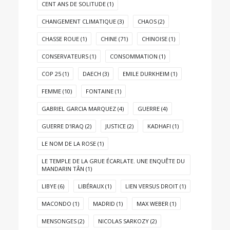
CENT ANS DE SOLITUDE
(1)
CHANGEMENT CLIMATIQUE
(3)
CHAOS
(2)
CHASSE ROUE
(1)
CHINE
(71)
CHINOISE
(1)
CONSERVATEURS
(1)
CONSOMMATION
(1)
COP 25
(1)
DAECH
(3)
EMILE DURKHEIM
(1)
FEMME
(10)
FONTAINE
(1)
GABRIEL GARCIA MARQUEZ
(4)
GUERRE
(4)
GUERRE D'IRAQ
(2)
JUSTICE
(2)
KADHAFI
(1)
LE NOM DE LA ROSE
(1)
LE TEMPLE DE LA GRUE ÉCARLATE. UNE ENQUÊTE DU
MANDARIN TÂN
(1)
LIBYE
(6)
LIBÉRAUX
(1)
LIEN VERSUS DROIT
(1)
MACONDO
(1)
MADRID
(1)
MAX WEBER
(1)
MENSONGES
(2)
NICOLAS SARKOZY
(2)