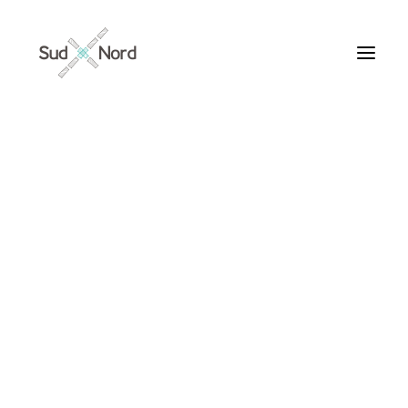
Tous
Articles de fond
Histoires de développement
Géopolitique
Notes de lecture
Textes d’humeur
Léonora MIANO
Textes personnels
Textes inclassables
Textes publiés par ailleurs
ARTICLES /
Textes traduits | Translations
Villes du Monde
Maroc
France
Ile de France
Paris
Collections