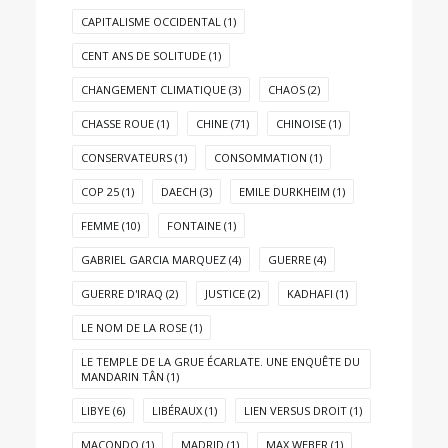
CAPITALISME OCCIDENTAL
(1)
CENT ANS DE SOLITUDE
(1)
CHANGEMENT CLIMATIQUE
(3)
CHAOS
(2)
CHASSE ROUE
(1)
CHINE
(71)
CHINOISE
(1)
CONSERVATEURS
(1)
CONSOMMATION
(1)
COP 25
(1)
DAECH
(3)
EMILE DURKHEIM
(1)
FEMME
(10)
FONTAINE
(1)
GABRIEL GARCIA MARQUEZ
(4)
GUERRE
(4)
GUERRE D'IRAQ
(2)
JUSTICE
(2)
KADHAFI
(1)
LE NOM DE LA ROSE
(1)
LE TEMPLE DE LA GRUE ÉCARLATE. UNE ENQUÊTE DU
MANDARIN TÂN
(1)
LIBYE
(6)
LIBÉRAUX
(1)
LIEN VERSUS DROIT
(1)
MACONDO
(1)
MADRID
(1)
MAX WEBER
(1)