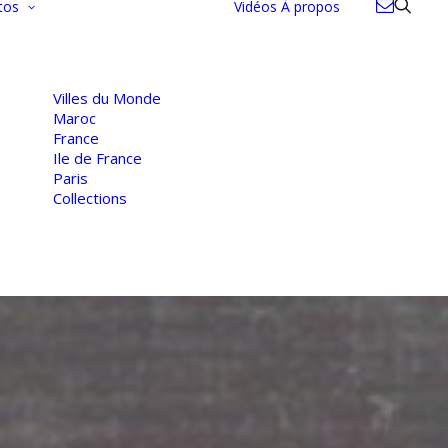
tos
Vidéos
À propos
Villes du Monde
Maroc
France
Ile de France
Paris
Collections