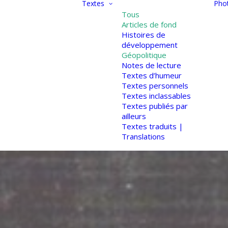
Textes
Pho
Tous
Articles de fond
Histoires de
développement
Géopolitique
Notes de lecture
Textes d’humeur
Textes personnels
Textes inclassables
Textes publiés par
ailleurs
Textes traduits |
Translations