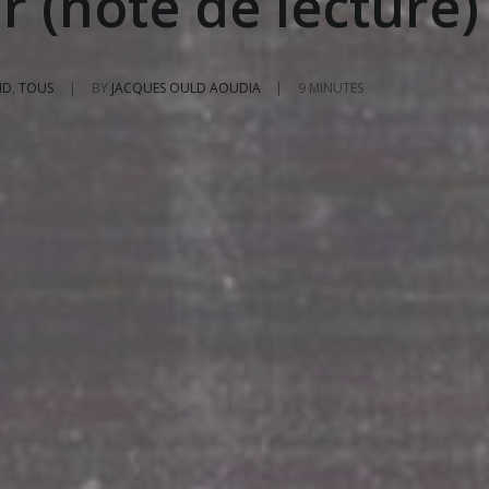
r (note de lecture)
ND
,
TOUS
|
BY
JACQUES OULD AOUDIA
|
9 MINUTES