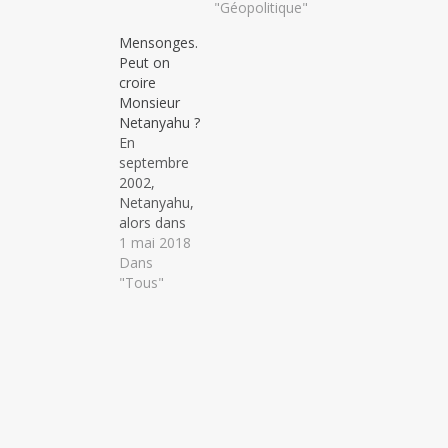
"Géopolitique"
Mensonges.
Peut on
croire
Monsieur
Netanyahu ?
En
septembre
2002,
Netanyahu,
alors dans
l'opposition,
1 mai 2018
est envoyé
Dans
aux États
"Tous"
Unis par les
autorités
israéliennes
pour peser
sur la
décision
des
dirigeants