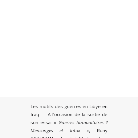
1 FÉVRIER 2018
|
IN
GÉOPOLITIQUE
,
TOUS
|
BY
JACQUES OULD AOUDIA
|
5 MINUTES
Recherche
Les motifs des guerres en Libye en
Iraq – A l’occasion de la sortie de
son essai «
Guerres humanitaires ?
Mensonges et Intox
», Rony