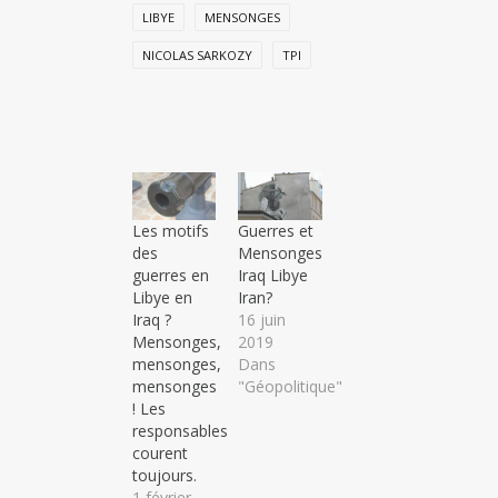
LIBYE
MENSONGES
NICOLAS SARKOZY
TPI
Les motifs
Guerres et
des
Mensonges
guerres en
Iraq Libye
Libye en
Iran?
Iraq ?
16 juin
Mensonges,
2019
mensonges,
Dans
mensonges
"Géopolitique"
! Les
responsables
courent
toujours.
1 février