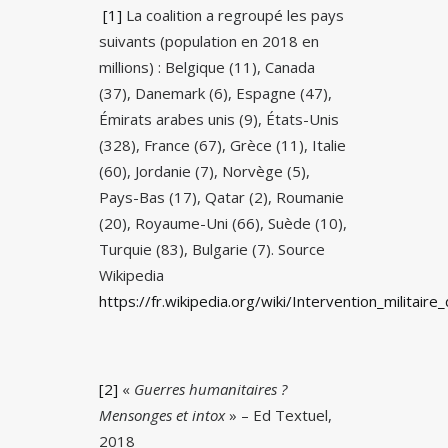
[1]
La coalition a regroupé les pays
suivants (population en 2018 en
millions) : Belgique (11), Canada
(37), Danemark (6), Espagne (47),
Émirats arabes unis (9), États-Unis
(328), France (67), Grèce (11), Italie
(60), Jordanie (7), Norvège (5),
Pays-Bas (17), Qatar (2), Roumanie
(20), Royaume-Uni (66), Suède (10),
Turquie (83), Bulgarie (7). Source
Wikipedia
https://fr.wikipedia.org/wiki/Intervention_militai
[2]
«
Guerres humanitaires ?
Mensonges et intox
» – Ed Textuel,
2018