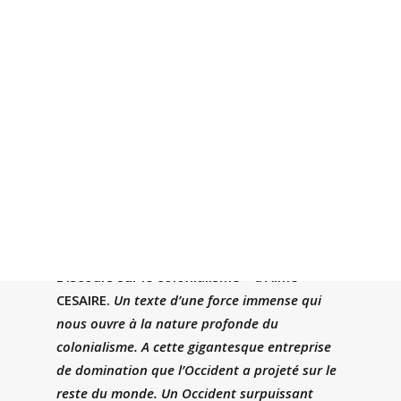
BY
JACQUES OULD AOUDIA
|
21 MINUTES
Recherche
Discours sur le colonialisme » d’Aimé
CESAIRE.
Un texte d’une force immense qui
nous ouvre à la nature profonde du
colonialisme. A cette gigantesque entreprise
de domination que l’Occident a projeté sur le
reste du monde. Un Occident surpuissant