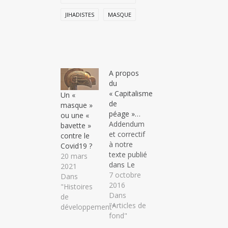
JIHADISTES
MASQUE
A propos
du
« Capitalisme
Un «
de
masque »
péage »…
ou une «
Addendum
bavette »
et correctif
contre le
à notre
Covid19 ?
texte publié
20 mars
dans Le
2021
Débat de
7 octobre
Dans
janvier
2016
"Histoires
2014 Dans
Dans
de
le texte
"Articles de
développement"
paru en
fond"
janvier