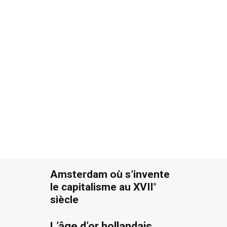
BY
JACQUES OULD AOUDIA
|
4 MINUTES
Recherche
Amsterdam où s’invente
le capitalisme au XVII°
siècle
L’âge d’or hollandais