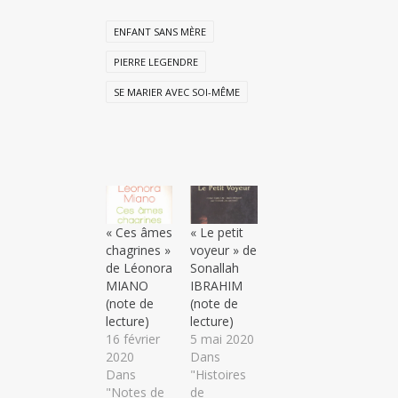
ENFANT SANS MÈRE
PIERRE LEGENDRE
SE MARIER AVEC SOI-MÊME
« Ces âmes
« Le petit
chagrines »
voyeur » de
de Léonora
Sonallah
MIANO
IBRAHIM
(note de
(note de
lecture)
lecture)
16 février
5 mai 2020
2020
Dans
Dans
"Histoires
"Notes de
de