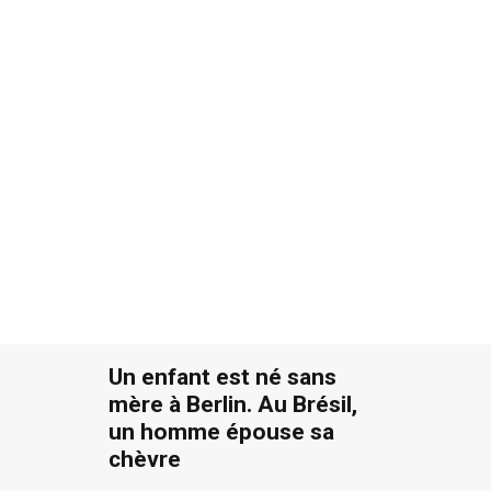
BY
JACQUES OULD AOUDIA
|
3 MINUTES
Recherche
Un enfant est né sans
mère à Berlin. Au Brésil,
un homme épouse sa
chèvre