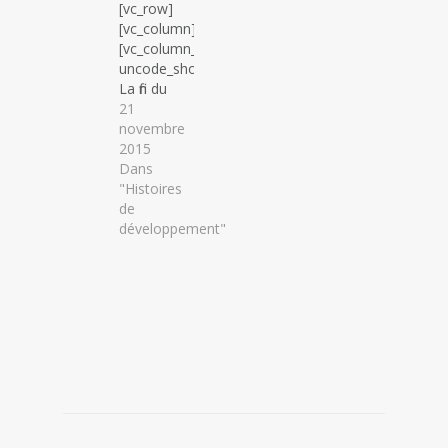
[vc_row]
[vc_column]
[vc_column_text
uncode_shortcode_id="661689"]
La fin du
monde
21
dans le sud
novembre
marocain -
2015
août 2010
Dans
La
"Histoires
floraison
de
des
développement"
palmiers
dattiers
dans les
oasis du
sud
marocain a
eu trois
mois
d’avance ce
printemps.