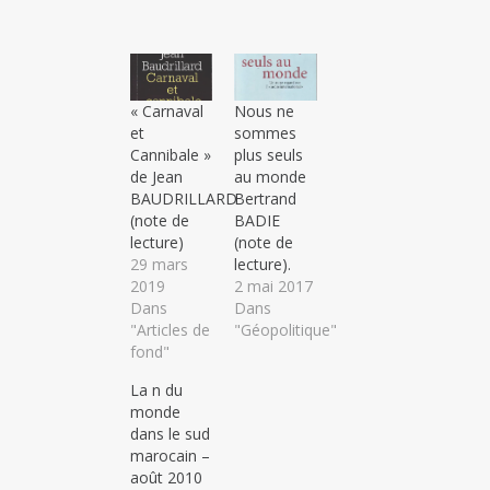
« Carnaval
Nous ne
et
sommes
Cannibale »
plus seuls
de Jean
au monde
BAUDRILLARD
Bertrand
(note de
BADIE
lecture)
(note de
29 mars
lecture).
2019
2 mai 2017
Dans
Dans
"Articles de
"Géopolitique"
fond"
La fin du
monde
dans le sud
marocain –
août 2010