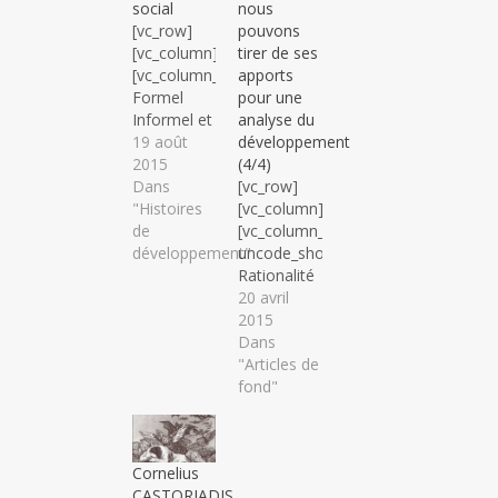
social
nous
[vc_row]
pouvons
[vc_column]
tirer de ses
[vc_column_text]
apports
Formel
pour une
Informel et
analyse du
imaginaire
19 août
développement
social C’est
2015
(4/4)
la
Dans
[vc_row]
formalisation
"Histoires
[vc_column]
par le haut
de
[vc_column_text
des
développement"
uncode_shortcode_id="104730"]
activités
Rationalité
économiques
du
20 avril
qui créé
capitalisme,
2015
l’informalité.
Développement
Dans
Des
et
"Articles de
activités
Croyances
fond"
qui se
Avec la
menaient
suprématie
depuis la
matérielle
Cornelius
nuit des
et
CASTORIADIS
temps sans
technologique