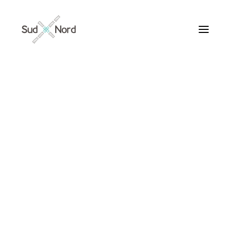
Tous
Articles de fond
Histoires de développement
Géopolitique
Notes de lecture
Textes d’humeur
Achille Membe
Textes personnels
Textes inclassables
Textes publiés par ailleurs
ARTICLES /
Textes traduits | Translations
Villes du Monde
Maroc
France
Ile de France
Paris
Collections