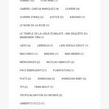
FEMME
(10)
FONTAINE
(1)
GABRIEL GARCIA MARQUEZ
(4)
GUERRE
(4)
GUERRE D'IRAQ
(2)
JUSTICE
(2)
KADHAFI
(1)
LE NOM DE LA ROSE
(1)
LE TEMPLE DE LA GRUE ÉCARLATE. UNE ENQUÊTE DU
MANDARIN TÂN
(1)
LIBYE
(6)
LIBÉRAUX
(1)
LIEN VERSUS DROIT
(1)
MACONDO
(1)
MADRID
(1)
MAX WEBER
(1)
MENSONGES
(2)
NICOLAS SARKOZY
(2)
PAYS ÉMERGENTS
(1)
PLANTATION
(1)
PUITS
(2)
SHANGHAI
(2)
SHANGHAI BABY
(2)
TPI
(2)
TRAN NHUT
(1)
TROPICALISATION DU MONDE
(3)
UMBERTO ECCO
(1)