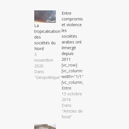
Entre
compromis
et violence
La
les
tropicalisation
sociétés
des
arabes ont
sociétés du
émergé
Nord
depuis
3
2011
novembre
[vc_row]
2020
[vc_column
Dans
width="1/1"]
"Géopolitique"
[vc_column_text]
Entre
compromis
15 octobre
et violence
2016
les
Dans
sociétés
"Articles de
arabes ont
fond"
émergé
depuis