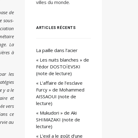
villes du monde.
hase de
e sous-
ciation
ARTICLES RÉCENTS
nétaire
nge. La
La paille dans l’acier
ières à
« Les nuits blanches » de
Fédor DOSTOÏEVSKI
(note de lecture)
par les
atégies
« L’affaire de l’esclave
Furcy » de Mohammed
 y a le
AISSAOUI (note de
aire et
lecture)
ée vers
« Mukudori » de Aki
dans ce
SHIMAZAKI (note de
rvie au
lecture)
« L’exil a le goût d’une