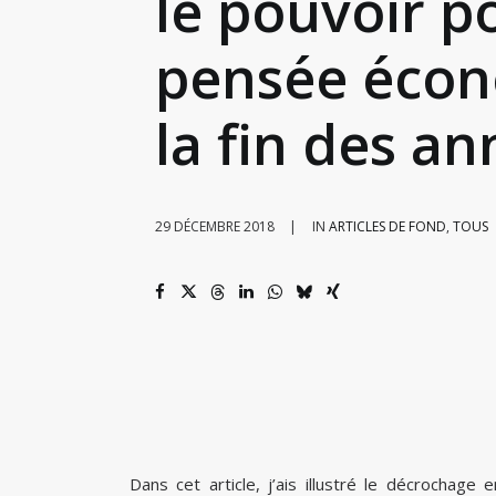
le pouvoir po
pensée écono
la fin des an
29 DÉCEMBRE 2018
|
IN
ARTICLES DE FOND
,
TOUS
Dans cet article, j’ais illustré le décrochage