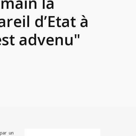
 main la
eil d’Etat à
 est advenu"
 par un