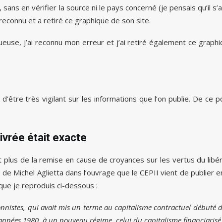
sans en vérifier la source ni le pays concerné (je pensais qu’il s’a
 reconnu et a retiré ce graphique de son site.
use, j’ai reconnu mon erreur et j’ai retiré également ce graph
t d’être très vigilant sur les informations que l’on publie. De ce p
livrée était exacte
t plus de la remise en cause de croyances sur les vertus du libé
le de Michel Aglietta dans l’ouvrage que le CEPII vient de publier 
 que je reproduis ci-dessous :
ionnistes, qui avait mis un terme au capitalisme contractuel débuté d
 années 1980, à un nouveau régime, celui du capitalisme financiarisé