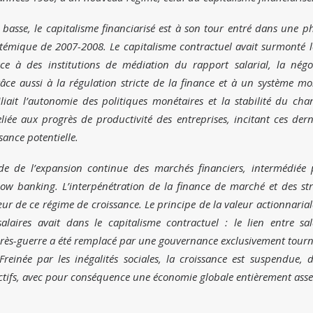
basse, le capitalisme financiarisé est à son tour entré dans une p
stémique de 2007-2008. Le capitalisme contractuel avait surmonté l
âce à des institutions de médiation du rapport salarial, la négo
grâce aussi à la régulation stricte de la finance et à un système mo
liait l’autonomie des politiques monétaires et la stabilité du cha
eliée aux progrès de productivité des entreprises, incitant ces dern
ssance potentielle.
gide de l’expansion continue des marchés financiers, intermédiée 
ow banking. L’interpénétration de la finance de marché et des str
ur de ce régime de croissance. Le principe de la valeur actionnariale
alaires avait dans le capitalisme contractuel : le lien entre sal
après-guerre a été remplacé par une gouvernance exclusivement tourn
reinée par les inégalités sociales, la croissance est suspendue, 
’actifs, avec pour conséquence une économie globale entièrement asse