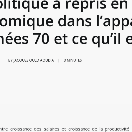
litique a repris en
mique dans l’appar
nées 70 et ce qu’il
|
BY
JACQUES OULD AOUDIA
|
3 MINUTES
 entre croissance des salaires et croissance de la productivité