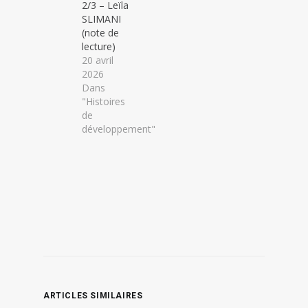
enfants
2/3 – Leïla
(août
SLIMANI
2008). En
(note de
ballade à
lecture)
Montmartre,
20 avril
il entre
2026
dans la
Dans
Basilique,
"Histoires
s’assoit
de
dans un
développement"
coin, et fait
sa…
ARTICLES SIMILAIRES