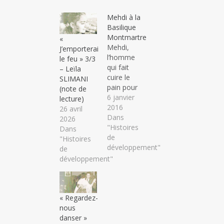
Mehdi à la
Basilique
Montmartre
«
Mehdi,
J’emporterai
l’homme
le feu » 3/3
qui fait
– Leïla
cuire le
SLIMANI
pain pour
(note de
tous les
6 janvier
lecture)
habitants
2016
26 avril
du derb
Dans
2026
(ruelle) à
"Histoires
Dans
Dar El
de
"Histoires
Pacha,
développement"
de
Marrakech,
développement"
est en
visite à
Paris pour
voir sa fille
« Regardez-
et ses
nous
petits
danser »