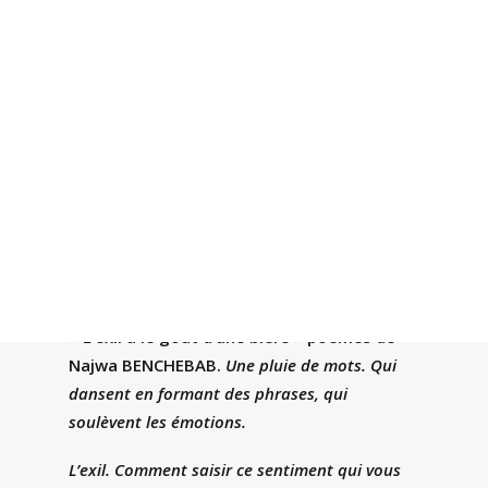
INCLASSABLES
|
BY
JACQUES OULD AOUDIA
|
5 MINUTES
Recherche
« L’exil a le goût d’une bière » poèmes de
Najwa BENCHEBAB.
Une pluie de mots. Qui
dansent en formant des phrases, qui
soulèvent les émotions.
L’exil. Comment saisir ce sentiment qui vous