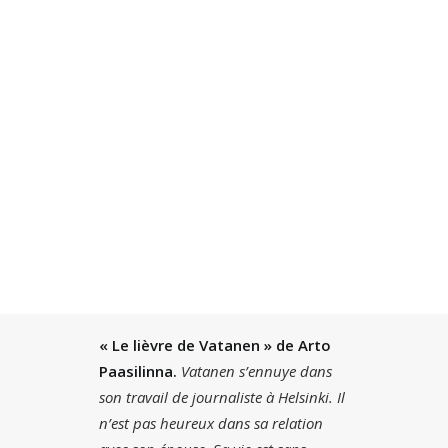
BY
JACQUES OULD AOUDIA
|
12 MINUTES
Recherche
« Le lièvre de Vatanen » de Arto
Paasilinna.
Vatanen s’ennuye dans
son travail de journaliste à Helsinki. Il
n’est pas heureux dans sa relation