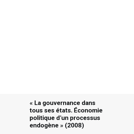
12 AVRIL 2015
|
IN
ARTICLES DE FOND
,
TOUS
,
PUBLIÉS PAR
AILLEURS
|
BY
JACQUES OULD AOUDIA
|
3 MINUTES
Recherche
« La gouvernance dans
tous ses états. Économie
politique d’un processus
endogène » (2008)