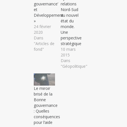
gouvernance’
relations
et
Nord-Sud
Développement
au nouvel
»
état du
24 février
monde.
2020
Une
Dans
perspective
"Articles de
stratégique
fond"
10 mars
2015
Dans
"Géopolitique"
Le miroir
brisé de la
Bonne
gouvernance
: Quelles
conséquences
pour l’aide