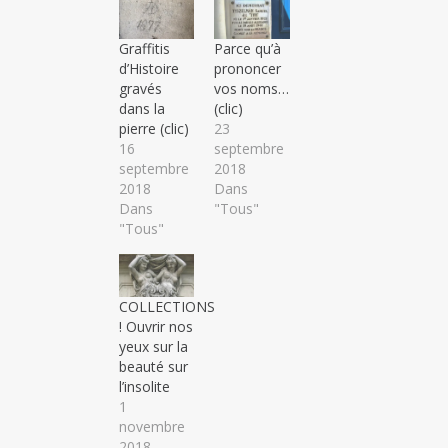
Graffitis
Parce qu’à
d’Histoire
prononcer
gravés
vos noms…
dans la
(clic)
pierre (clic)
23
16
septembre
septembre
2018
2018
Dans
Dans
"Tous"
"Tous"
COLLECTIONS
! Ouvrir nos
yeux sur la
beauté sur
l’insolite
1
novembre
2018