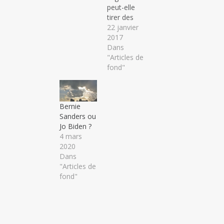
peut-elle
tirer des
mouvements
22 janvier
opposés
2017
lors de
Dans
l’investiture
"Articles de
de Donald
fond"
Trump le
20 janvier
2017 ?
Bernie
Sanders ou
Jo Biden ?
4 mars
2020
Dans
"Articles de
fond"