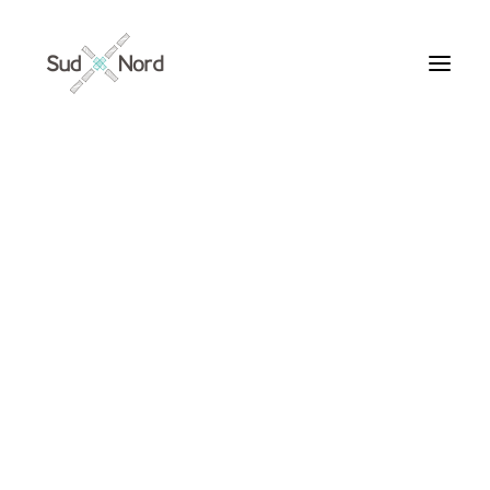
Tous
Articles de fond
Histoires de développement
Géopolitique
Notes de lecture
Textes d’humeur
négritude
Textes personnels
Textes inclassables
Textes publiés par ailleurs
ARTICLES /
Textes traduits | Translations
Villes du Monde
Maroc
France
Ile de France
Paris
Collections