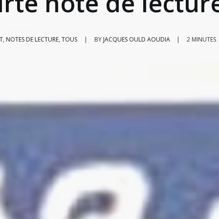
rte note de lectur
T
,
NOTES DE LECTURE
,
TOUS
|
BY
JACQUES OULD AOUDIA
|
2 MINUTES