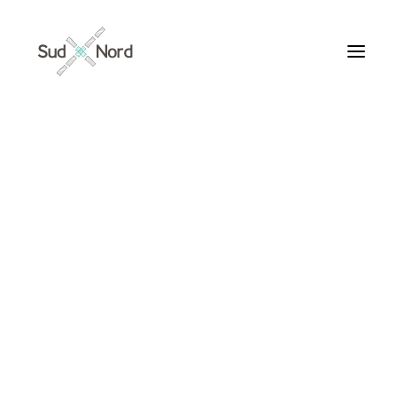
Tous
Articles de fond
Histoires de développement
Géopolitique
Notes de lecture
Textes d’humeur
chloroquine
Textes personnels
Textes inclassables
Textes publiés par ailleurs
ARTICLES /
Textes traduits | Translations
Villes du Monde
Maroc
France
Ile de France
Paris
Collections