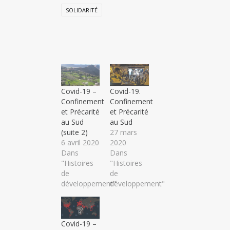
SOLIDARITÉ
Covid-19 –
Covid-19.
Confinement
Confinement
et Précarité
et Précarité
au Sud
au Sud
(suite 2)
27 mars
6 avril 2020
2020
Dans
Dans
"Histoires
"Histoires
de
de
développement"
développement"
Covid-19 –