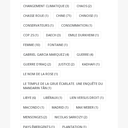
CHANGEMENT CLIMATIQUE
(3)
CHAOS
(2)
CHASSE ROUE
(1)
CHINE
(71)
CHINOISE
(1)
CONSERVATEURS
(1)
CONSOMMATION
(1)
COP 25
(1)
DAECH
(3)
EMILE DURKHEIM
(1)
FEMME
(10)
FONTAINE
(1)
GABRIEL GARCIA MARQUEZ
(4)
GUERRE
(4)
GUERRE D'IRAQ
(2)
JUSTICE
(2)
KADHAFI
(1)
LE NOM DE LA ROSE
(1)
LE TEMPLE DE LA GRUE ÉCARLATE. UNE ENQUÊTE DU
MANDARIN TÂN
(1)
LIBYE
(6)
LIBÉRAUX
(1)
LIEN VERSUS DROIT
(1)
MACONDO
(1)
MADRID
(1)
MAX WEBER
(1)
MENSONGES
(2)
NICOLAS SARKOZY
(2)
PAYS ÉMERGENTS
(1)
PLANTATION
(1)