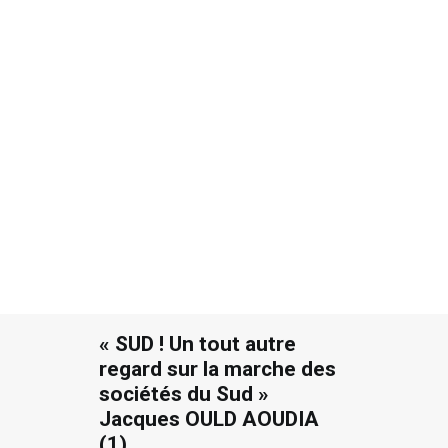
12 JUIN 2018
|
IN
GÉOPOLITIQUE
,
ARTICLES DE FOND
,
HISTOIRES DE
DÉVELOPPEMENT
,
TOUS
,
PUBLIÉS PAR AILLEURS
|
BY
JACQUES OULD AOUDIA
|
3 MINUTES
Recherche
« SUD ! Un tout autre
regard sur la marche des
sociétés du Sud »
Jacques OULD AOUDIA
(1)