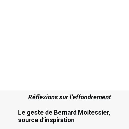
10 FÉVRIER 2020
|
IN
NOTES DE LECTURE
,
TOUS
|
BY
JACQUES OULD AOUDIA
|
4 MINUTES
Recherche
Réflexions sur l’effondrement
Le geste de Bernard Moitessier,
source d’inspiration