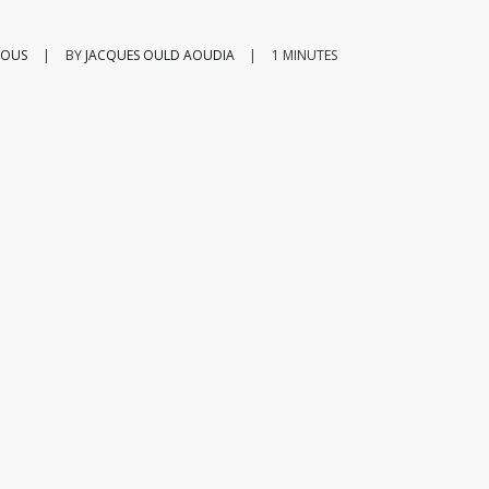
TOUS
|
BY
JACQUES OULD AOUDIA
|
1 MINUTES