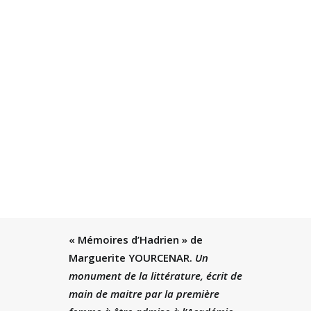
8 DÉCEMBRE 2025
|
IN
NOTES DE LECTURE
,
TOUS
|
BY
JACQUES OULD AOUDIA
|
13 MINUTES
Recherche
« Mémoires d’Hadrien » de
Marguerite YOURCENAR.
Un
monument de la littérature, écrit de
main de maitre par la première