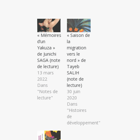
« Mémoires
« Saison de
d’un
la
Yakuza »
migration
de Junichi
vers le
SAGA (note
nord » de
de lecture)
Tayeb
13 mars
SALIH
2022
(note de
Dans
lecture)
"Notes de
30 juin
lecture"
2020
Dans
"Histoires
de
développement"