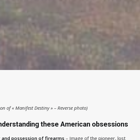
tion of « Manifest Destiny » – Reverse photo)
nderstanding these American obsessions
 and possession of firearms
– Image of the pioneer, lost