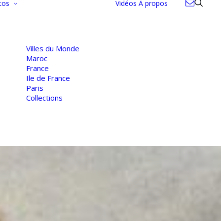
tos
Vidéos
À propos
Villes du Monde
Maroc
France
Ile de France
Paris
Collections