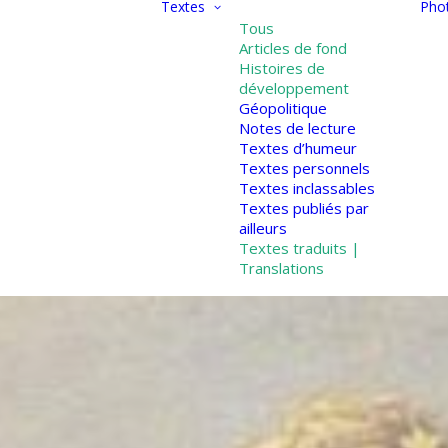
Textes
Pho
Tous
Articles de fond
Histoires de
développement
Géopolitique
Notes de lecture
Textes d’humeur
Textes personnels
Textes inclassables
Textes publiés par
ailleurs
Textes traduits |
Translations