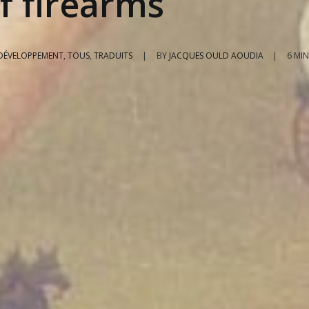
f firearms
 DÉVELOPPEMENT
,
TOUS
,
TRADUITS
|
BY
JACQUES OULD AOUDIA
|
6 MI