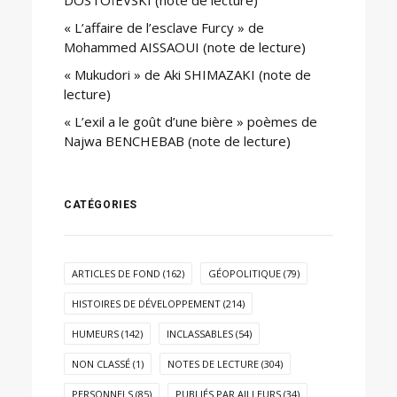
DOSTOÏEVSKI (note de lecture)
« L’affaire de l’esclave Furcy » de
Mohammed AISSAOUI (note de lecture)
« Mukudori » de Aki SHIMAZAKI (note de
lecture)
« L’exil a le goût d’une bière » poèmes de
Najwa BENCHEBAB (note de lecture)
CATÉGORIES
ARTICLES DE FOND
(162)
GÉOPOLITIQUE
(79)
HISTOIRES DE DÉVELOPPEMENT
(214)
HUMEURS
(142)
INCLASSABLES
(54)
NON CLASSÉ
(1)
NOTES DE LECTURE
(304)
PERSONNELS
(85)
PUBLIÉS PAR AILLEURS
(34)