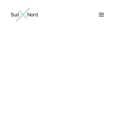
Tous
Articles de fond
Histoires de développement
Géopolitique
Notes de lecture
Textes d’humeur
Humeurs
Textes personnels
Textes inclassables
Textes publiés par ailleurs
ARTICLES /
Textes traduits | Translations
Villes du Monde
Maroc
France
Ile de France
Paris
Collections