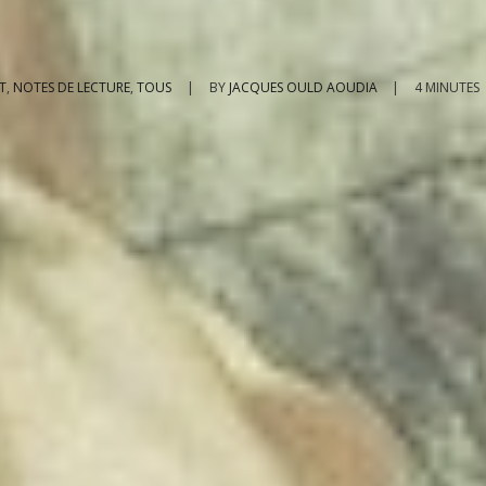
T
,
NOTES DE LECTURE
,
TOUS
|
BY
JACQUES OULD AOUDIA
|
4 MINUTES