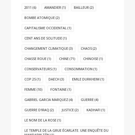
2011
(6)
AMANDIER
(1)
BAILLEUR
(2)
BOMBE ATOMIQUE
(2)
CAPITALISME OCCIDENTAL
(1)
CENT ANS DE SOLITUDE
(1)
CHANGEMENT CLIMATIQUE
(3)
CHAOS
(2)
CHASSE ROUE
(1)
CHINE
(71)
CHINOISE
(1)
CONSERVATEURS
(1)
CONSOMMATION
(1)
COP 25
(1)
DAECH
(3)
EMILE DURKHEIM
(1)
FEMME
(10)
FONTAINE
(1)
GABRIEL GARCIA MARQUEZ
(4)
GUERRE
(4)
GUERRE D'IRAQ
(2)
JUSTICE
(2)
KADHAFI
(1)
LE NOM DE LA ROSE
(1)
LE TEMPLE DE LA GRUE ÉCARLATE. UNE ENQUÊTE DU
MANDARIN TÂN
(1)