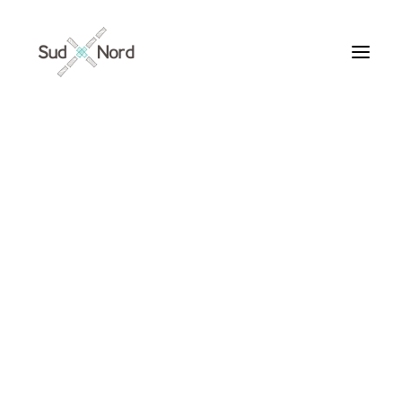
Tous
Articles de fond
Histoires de développement
Géopolitique
Notes de lecture
Textes d’humeur
viol
Textes personnels
Textes inclassables
Textes publiés par ailleurs
ARTICLES /
Textes traduits | Translations
Villes du Monde
Maroc
France
Ile de France
Paris
Collections