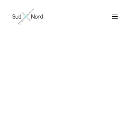
Tous
Articles de fond
Histoires de développement
Géopolitique
Notes de lecture
Textes d’humeur
Pomaques
Textes personnels
Textes inclassables
Textes publiés par ailleurs
ARTICLES /
Textes traduits | Translations
Villes du Monde
Maroc
France
Ile de France
Paris
Collections