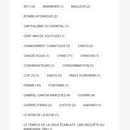
2011
(6)
AMANDIER
(1)
BAILLEUR
(2)
BOMBE ATOMIQUE
(2)
CAPITALISME OCCIDENTAL
(1)
CENT ANS DE SOLITUDE
(1)
CHANGEMENT CLIMATIQUE
(3)
CHAOS
(2)
CHASSE ROUE
(1)
CHINE
(71)
CHINOISE
(1)
CONSERVATEURS
(1)
CONSOMMATION
(1)
COP 25
(1)
DAECH
(3)
EMILE DURKHEIM
(1)
FEMME
(10)
FONTAINE
(1)
GABRIEL GARCIA MARQUEZ
(4)
GUERRE
(4)
GUERRE D'IRAQ
(2)
JUSTICE
(2)
KADHAFI
(1)
LE NOM DE LA ROSE
(1)
LE TEMPLE DE LA GRUE ÉCARLATE. UNE ENQUÊTE DU
MANDARIN TÂN
(1)