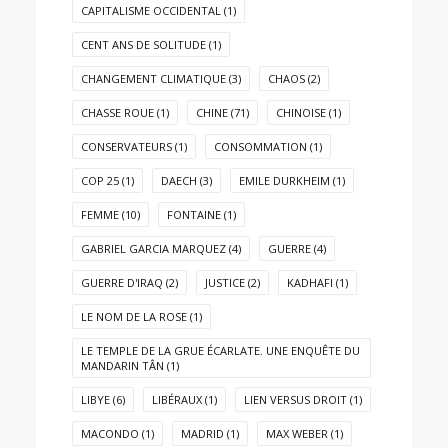
CAPITALISME OCCIDENTAL
(1)
CENT ANS DE SOLITUDE
(1)
CHANGEMENT CLIMATIQUE
(3)
CHAOS
(2)
CHASSE ROUE
(1)
CHINE
(71)
CHINOISE
(1)
CONSERVATEURS
(1)
CONSOMMATION
(1)
COP 25
(1)
DAECH
(3)
EMILE DURKHEIM
(1)
FEMME
(10)
FONTAINE
(1)
GABRIEL GARCIA MARQUEZ
(4)
GUERRE
(4)
GUERRE D'IRAQ
(2)
JUSTICE
(2)
KADHAFI
(1)
LE NOM DE LA ROSE
(1)
LE TEMPLE DE LA GRUE ÉCARLATE. UNE ENQUÊTE DU
MANDARIN TÂN
(1)
LIBYE
(6)
LIBÉRAUX
(1)
LIEN VERSUS DROIT
(1)
MACONDO
(1)
MADRID
(1)
MAX WEBER
(1)