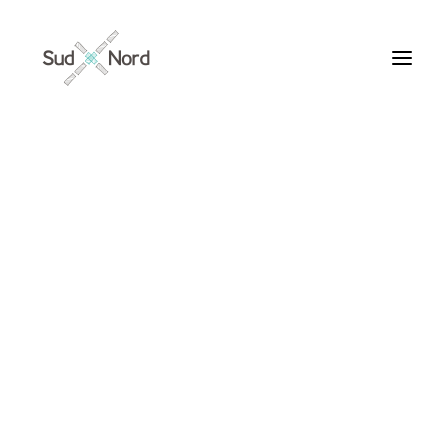
Tous
Articles de fond
Histoires de développement
Géopolitique
Notes de lecture
Textes d’humeur
mutation
Textes personnels
Textes inclassables
Textes publiés par ailleurs
ARTICLES /
Textes traduits | Translations
Villes du Monde
Maroc
France
Ile de France
Paris
Collections