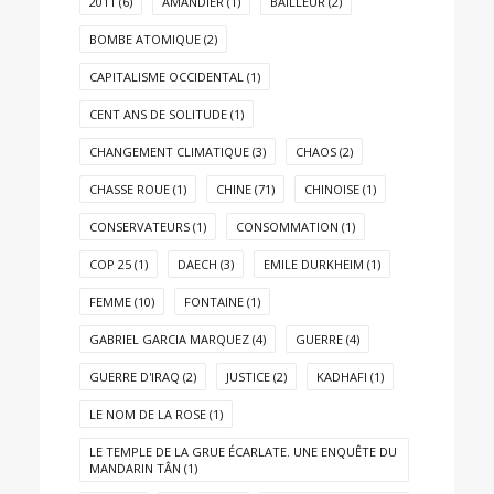
2011
(6)
AMANDIER
(1)
BAILLEUR
(2)
BOMBE ATOMIQUE
(2)
CAPITALISME OCCIDENTAL
(1)
CENT ANS DE SOLITUDE
(1)
CHANGEMENT CLIMATIQUE
(3)
CHAOS
(2)
CHASSE ROUE
(1)
CHINE
(71)
CHINOISE
(1)
CONSERVATEURS
(1)
CONSOMMATION
(1)
COP 25
(1)
DAECH
(3)
EMILE DURKHEIM
(1)
FEMME
(10)
FONTAINE
(1)
GABRIEL GARCIA MARQUEZ
(4)
GUERRE
(4)
GUERRE D'IRAQ
(2)
JUSTICE
(2)
KADHAFI
(1)
LE NOM DE LA ROSE
(1)
LE TEMPLE DE LA GRUE ÉCARLATE. UNE ENQUÊTE DU
MANDARIN TÂN
(1)