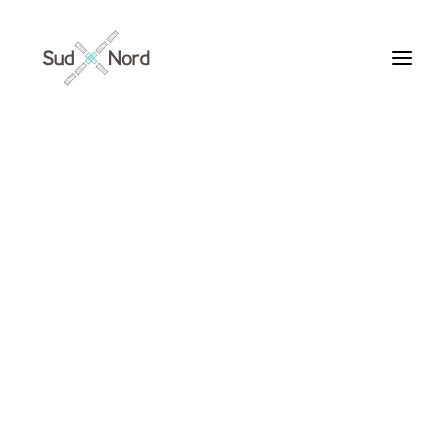
Tous
Articles de fond
Histoires de développement
Géopolitique
Notes de lecture
Textes d’humeur
Loisir fécond
Textes personnels
Textes inclassables
Textes publiés par ailleurs
ARTICLES /
Textes traduits | Translations
Villes du Monde
Maroc
France
Ile de France
Paris
Collections