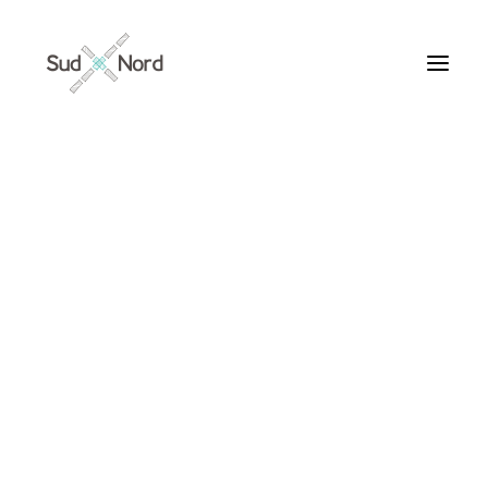
Tous
Articles de fond
Histoires de développement
Géopolitique
Notes de lecture
Textes d’humeur
Guillautine
Textes personnels
Textes inclassables
Textes publiés par ailleurs
ARTICLES /
Textes traduits | Translations
Villes du Monde
Maroc
France
Ile de France
Paris
Collections