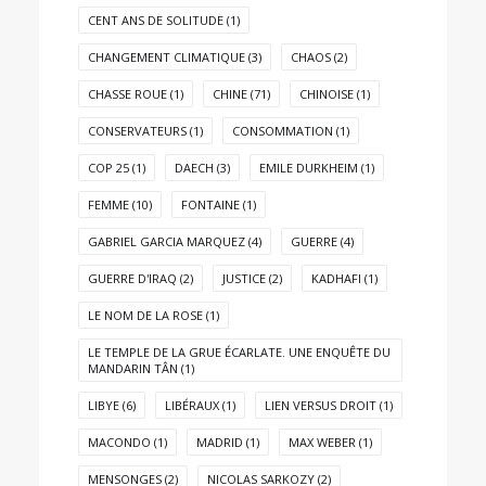
CENT ANS DE SOLITUDE
(1)
CHANGEMENT CLIMATIQUE
(3)
CHAOS
(2)
CHASSE ROUE
(1)
CHINE
(71)
CHINOISE
(1)
CONSERVATEURS
(1)
CONSOMMATION
(1)
COP 25
(1)
DAECH
(3)
EMILE DURKHEIM
(1)
FEMME
(10)
FONTAINE
(1)
GABRIEL GARCIA MARQUEZ
(4)
GUERRE
(4)
GUERRE D'IRAQ
(2)
JUSTICE
(2)
KADHAFI
(1)
LE NOM DE LA ROSE
(1)
LE TEMPLE DE LA GRUE ÉCARLATE. UNE ENQUÊTE DU
MANDARIN TÂN
(1)
LIBYE
(6)
LIBÉRAUX
(1)
LIEN VERSUS DROIT
(1)
MACONDO
(1)
MADRID
(1)
MAX WEBER
(1)
MENSONGES
(2)
NICOLAS SARKOZY
(2)