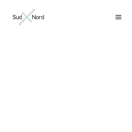
Tous
Articles de fond
Histoires de développement
Géopolitique
Notes de lecture
Textes d’humeur
fin de vie
Textes personnels
Textes inclassables
Textes publiés par ailleurs
ARTICLES /
Textes traduits | Translations
Villes du Monde
Maroc
France
Ile de France
Paris
Collections