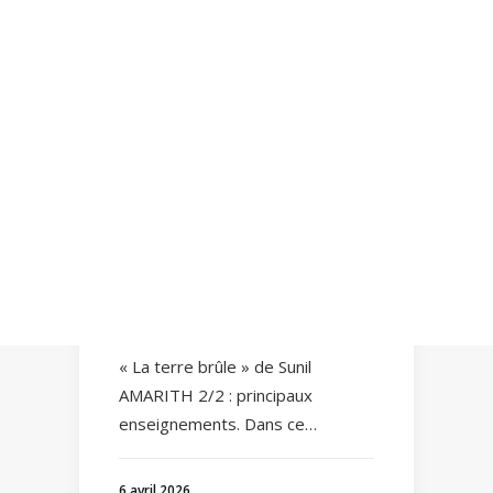
Recherche
« La terre brûle » de Sunil
AMARITH 2/2 :
principaux
enseignements
« La terre brûle » de Sunil
AMARITH 2/2 : principaux
enseignements. Dans ce…
6 avril 2026