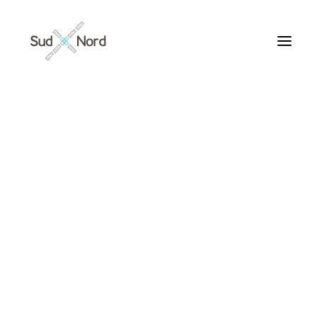
Tous
Articles de fond
Histoires de développement
Géopolitique
Notes de lecture
Textes d’humeur
capitalisme
Textes personnels
Textes inclassables
Textes publiés par ailleurs
ARTICLES /
Textes traduits | Translations
Villes du Monde
Maroc
France
Ile de France
Paris
Collections