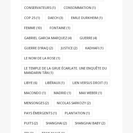
CONSERVATEURS
(1)
CONSOMMATION
(1)
COP 25
(1)
DAECH
(3)
EMILE DURKHEIM
(1)
FEMME
(10)
FONTAINE
(1)
GABRIEL GARCIA MARQUEZ
(4)
GUERRE
(4)
GUERRE D'IRAQ
(2)
JUSTICE
(2)
KADHAFI
(1)
LE NOM DE LA ROSE
(1)
LE TEMPLE DE LA GRUE ÉCARLATE. UNE ENQUÊTE DU
MANDARIN TÂN
(1)
LIBYE
(6)
LIBÉRAUX
(1)
LIEN VERSUS DROIT
(1)
MACONDO
(1)
MADRID
(1)
MAX WEBER
(1)
MENSONGES
(2)
NICOLAS SARKOZY
(2)
PAYS ÉMERGENTS
(1)
PLANTATION
(1)
PUITS
(2)
SHANGHAI
(2)
SHANGHAI BABY
(2)