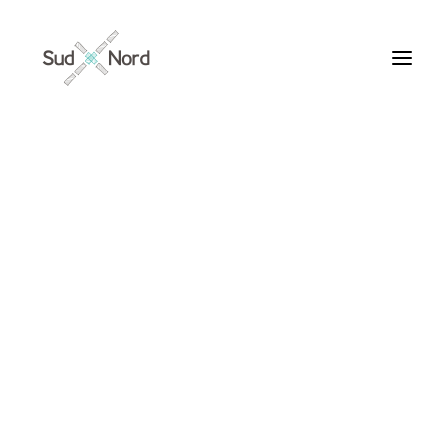
Tous
Articles de fond
Histoires de développement
Géopolitique
Notes de lecture
Textes d’humeur
1900
Textes personnels
Textes inclassables
Textes publiés par ailleurs
ARTICLES /
Textes traduits | Translations
Villes du Monde
Maroc
France
Ile de France
Paris
Collections