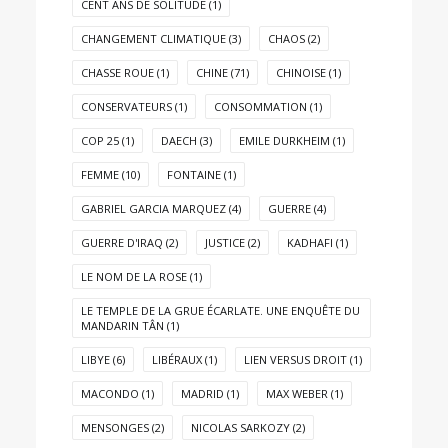
CENT ANS DE SOLITUDE
(1)
CHANGEMENT CLIMATIQUE
(3)
CHAOS
(2)
CHASSE ROUE
(1)
CHINE
(71)
CHINOISE
(1)
CONSERVATEURS
(1)
CONSOMMATION
(1)
COP 25
(1)
DAECH
(3)
EMILE DURKHEIM
(1)
FEMME
(10)
FONTAINE
(1)
GABRIEL GARCIA MARQUEZ
(4)
GUERRE
(4)
GUERRE D'IRAQ
(2)
JUSTICE
(2)
KADHAFI
(1)
LE NOM DE LA ROSE
(1)
LE TEMPLE DE LA GRUE ÉCARLATE. UNE ENQUÊTE DU
MANDARIN TÂN
(1)
LIBYE
(6)
LIBÉRAUX
(1)
LIEN VERSUS DROIT
(1)
MACONDO
(1)
MADRID
(1)
MAX WEBER
(1)
MENSONGES
(2)
NICOLAS SARKOZY
(2)