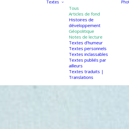
Textes
Pho
Tous
Articles de fond
Histoires de
développement
Géopolitique
Notes de lecture
Textes d’humeur
Textes personnels
Textes inclassables
Textes publiés par
ailleurs
Textes traduits |
Translations