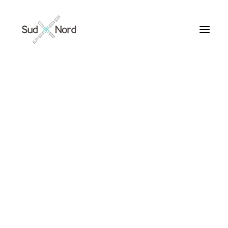
Tous
Articles de fond
Histoires de développement
Géopolitique
Notes de lecture
Textes d’humeur
tourisme glauque
Textes personnels
Textes inclassables
Textes publiés par ailleurs
ARTICLES /
Textes traduits | Translations
Villes du Monde
Maroc
France
Ile de France
Paris
Collections