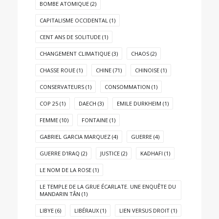
BOMBE ATOMIQUE
(2)
CAPITALISME OCCIDENTAL
(1)
CENT ANS DE SOLITUDE
(1)
CHANGEMENT CLIMATIQUE
(3)
CHAOS
(2)
CHASSE ROUE
(1)
CHINE
(71)
CHINOISE
(1)
CONSERVATEURS
(1)
CONSOMMATION
(1)
COP 25
(1)
DAECH
(3)
EMILE DURKHEIM
(1)
FEMME
(10)
FONTAINE
(1)
GABRIEL GARCIA MARQUEZ
(4)
GUERRE
(4)
GUERRE D'IRAQ
(2)
JUSTICE
(2)
KADHAFI
(1)
LE NOM DE LA ROSE
(1)
LE TEMPLE DE LA GRUE ÉCARLATE. UNE ENQUÊTE DU
MANDARIN TÂN
(1)
LIBYE
(6)
LIBÉRAUX
(1)
LIEN VERSUS DROIT
(1)