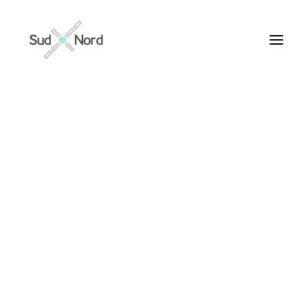
Tous
Articles de fond
Histoires de développement
Géopolitique
Notes de lecture
Textes d’humeur
rage
Textes personnels
Textes inclassables
Textes publiés par ailleurs
ARTICLES /
Textes traduits | Translations
Villes du Monde
Maroc
France
Ile de France
Paris
Collections