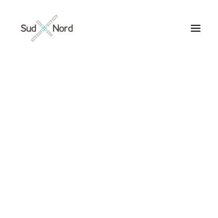
Tous
Articles de fond
Histoires de développement
Géopolitique
Notes de lecture
Textes d’humeur
mémoire
Textes personnels
Textes inclassables
Textes publiés par ailleurs
ARTICLES /
Textes traduits | Translations
Villes du Monde
Maroc
France
Ile de France
Paris
Collections