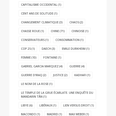
CAPITALISME OCCIDENTAL
(1)
CENT ANS DE SOLITUDE
(1)
CHANGEMENT CLIMATIQUE
(3)
CHAOS
(2)
CHASSE ROUE
(1)
CHINE
(71)
CHINOISE
(1)
CONSERVATEURS
(1)
CONSOMMATION
(1)
COP 25
(1)
DAECH
(3)
EMILE DURKHEIM
(1)
FEMME
(10)
FONTAINE
(1)
GABRIEL GARCIA MARQUEZ
(4)
GUERRE
(4)
GUERRE D'IRAQ
(2)
JUSTICE
(2)
KADHAFI
(1)
LE NOM DE LA ROSE
(1)
LE TEMPLE DE LA GRUE ÉCARLATE. UNE ENQUÊTE DU
MANDARIN TÂN
(1)
LIBYE
(6)
LIBÉRAUX
(1)
LIEN VERSUS DROIT
(1)
MACONDO
(1)
MADRID
(1)
MAX WEBER
(1)