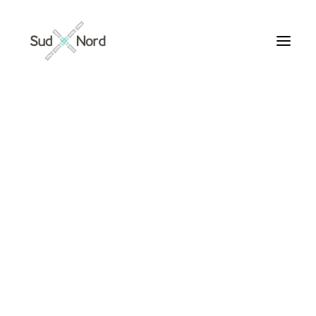
Tous
Articles de fond
Histoires de développement
Géopolitique
Notes de lecture
Textes d’humeur
IA
Textes personnels
Textes inclassables
Textes publiés par ailleurs
ARTICLES /
Textes traduits | Translations
Villes du Monde
Maroc
France
Ile de France
Paris
Collections