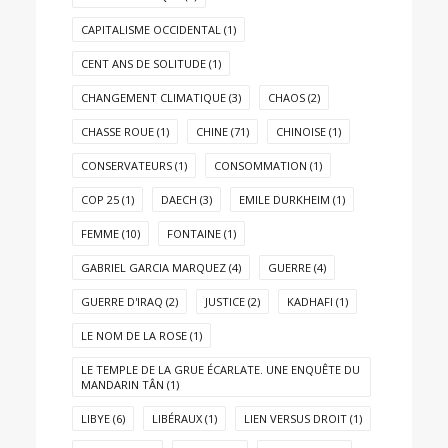
CAPITALISME OCCIDENTAL
(1)
CENT ANS DE SOLITUDE
(1)
CHANGEMENT CLIMATIQUE
(3)
CHAOS
(2)
CHASSE ROUE
(1)
CHINE
(71)
CHINOISE
(1)
CONSERVATEURS
(1)
CONSOMMATION
(1)
COP 25
(1)
DAECH
(3)
EMILE DURKHEIM
(1)
FEMME
(10)
FONTAINE
(1)
GABRIEL GARCIA MARQUEZ
(4)
GUERRE
(4)
GUERRE D'IRAQ
(2)
JUSTICE
(2)
KADHAFI
(1)
LE NOM DE LA ROSE
(1)
LE TEMPLE DE LA GRUE ÉCARLATE. UNE ENQUÊTE DU
MANDARIN TÂN
(1)
LIBYE
(6)
LIBÉRAUX
(1)
LIEN VERSUS DROIT
(1)