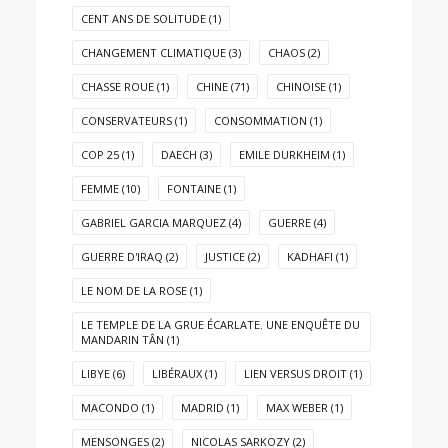
CENT ANS DE SOLITUDE
(1)
CHANGEMENT CLIMATIQUE
(3)
CHAOS
(2)
CHASSE ROUE
(1)
CHINE
(71)
CHINOISE
(1)
CONSERVATEURS
(1)
CONSOMMATION
(1)
COP 25
(1)
DAECH
(3)
EMILE DURKHEIM
(1)
FEMME
(10)
FONTAINE
(1)
GABRIEL GARCIA MARQUEZ
(4)
GUERRE
(4)
GUERRE D'IRAQ
(2)
JUSTICE
(2)
KADHAFI
(1)
LE NOM DE LA ROSE
(1)
LE TEMPLE DE LA GRUE ÉCARLATE. UNE ENQUÊTE DU
MANDARIN TÂN
(1)
LIBYE
(6)
LIBÉRAUX
(1)
LIEN VERSUS DROIT
(1)
MACONDO
(1)
MADRID
(1)
MAX WEBER
(1)
MENSONGES
(2)
NICOLAS SARKOZY
(2)