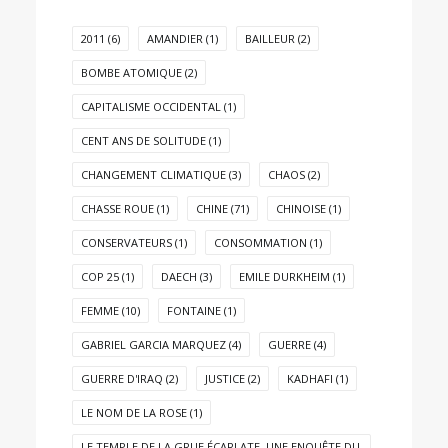
2011
(6)
AMANDIER
(1)
BAILLEUR
(2)
BOMBE ATOMIQUE
(2)
CAPITALISME OCCIDENTAL
(1)
CENT ANS DE SOLITUDE
(1)
CHANGEMENT CLIMATIQUE
(3)
CHAOS
(2)
CHASSE ROUE
(1)
CHINE
(71)
CHINOISE
(1)
CONSERVATEURS
(1)
CONSOMMATION
(1)
COP 25
(1)
DAECH
(3)
EMILE DURKHEIM
(1)
FEMME
(10)
FONTAINE
(1)
GABRIEL GARCIA MARQUEZ
(4)
GUERRE
(4)
GUERRE D'IRAQ
(2)
JUSTICE
(2)
KADHAFI
(1)
LE NOM DE LA ROSE
(1)
LE TEMPLE DE LA GRUE ÉCARLATE. UNE ENQUÊTE DU