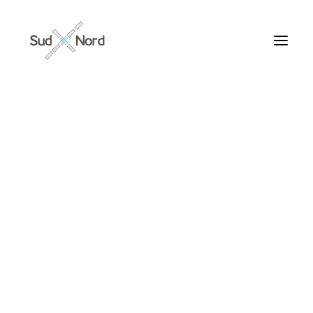
Tous
Articles de fond
Histoires de développement
Géopolitique
Notes de lecture
Textes d’humeur
épidemies
Textes personnels
Textes inclassables
Textes publiés par ailleurs
ARTICLES /
Textes traduits | Translations
Villes du Monde
Maroc
France
Ile de France
Paris
Collections